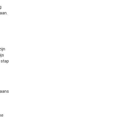
g
aan.
ijn
ijs
 stap
gaans
ke