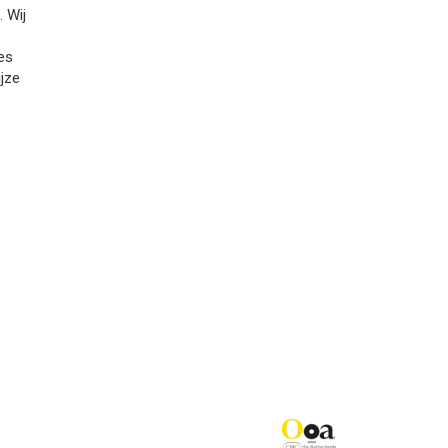
 Wij
es
ijze