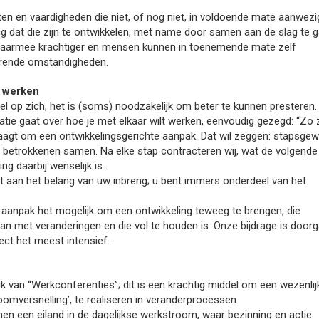
iten en vaardigheden die niet, of nog niet, in voldoende mate aanwezi
ing dat die zijn te ontwikkelen, met name door samen aan de slag te g
daarmee krachtiger en mensen kunnen in toenemende mate zelf
erende omstandigheden.
t werken
el op zich, het is (soms) noodzakelijk om beter te kunnen presteren.
tie gaat over hoe je met elkaar wilt werken, eenvoudig gezegd: “Zo z
aagt om een ontwikkelingsgerichte aanpak. Dat wil zeggen: stapsgew
 betrokkenen samen. Na elke stap contracteren wij, wat de volgende
ng daarbij wenselijk is.
 aan het belang van uw inbreng; u bent immers onderdeel van het
aanpak het mogelijk om een ontwikkeling teweeg te brengen, die
an met veranderingen en die vol te houden is. Onze bijdrage is door
aject het meest intensief.
k van “Werkconferenties”; dit is een krachtig middel om een wezenlij
roomversnelling’, te realiseren in veranderprocessen.
n een eiland in de dagelijkse werkstroom, waar bezinning en actie