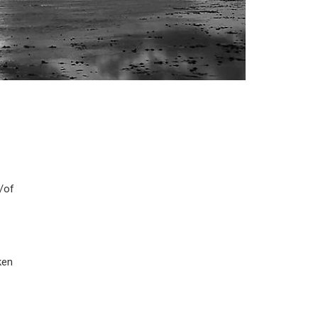
/of
ken