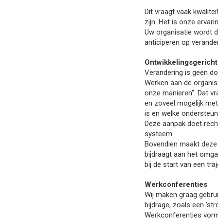
Dit vraagt vaak kwalite
zijn. Het is onze ervar
Uw organisatie wordt 
anticiperen op verand
Ontwikkelingsgerich
Verandering is geen do
Werken aan de organisa
onze manieren”. Dat vr
en zoveel mogelijk met
is en welke ondersteuni
Deze aanpak doet recht
systeem.
Bovendien maakt deze 
bijdraagt aan het omga
bij de start van een tr
Werkconferenties
Wij maken graag gebrui
bijdrage, zoals een ‘st
Werkconferenties vorme