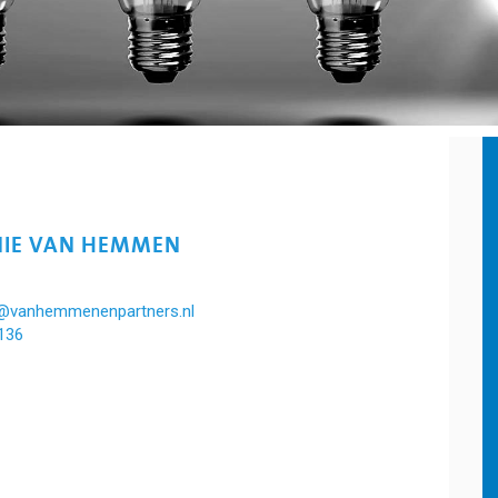
IE VAN HEMMEN
@vanhemmenenpartners.nl
136