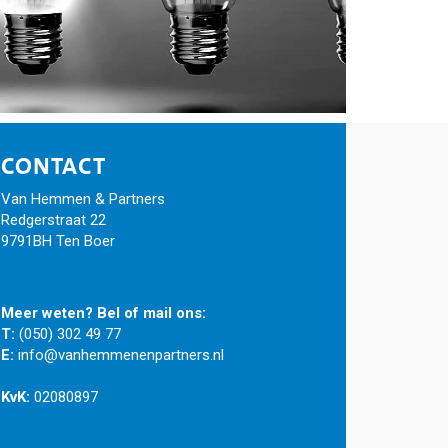
CONTACT
Van Hemmen & Partners
Redgerstraat 22
9791BH Ten Boer
Meer weten? Bel of mail ons:
T:
(050) 302 49 77
E:
info@vanhemmenenpartners.nl
KvK:
02080897